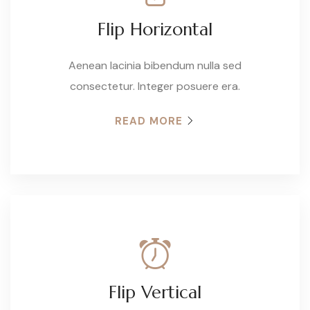
Flip Horizontal
Flip Horizontal
Aenean lacinia bibendum nulla sed
Aenean lacinia bibendum nulla sed
consectetur. Integer posuere era.
consectetur. Integer posuere era.
READ MORE
READ MORE
READ MORE
consectetur. Integer posuere era.
Flip Vertical
Aenean lacinia bibendum nulla sed