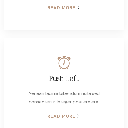
READ MORE
Push Left
Aenean lacinia bibendum nulla sed
consectetur. Integer posuere era.
READ MORE