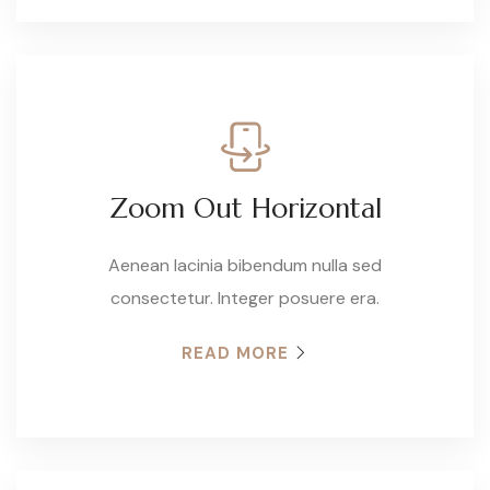
Zoom Out Horizontal
Aenean lacinia bibendum nulla sed
consectetur. Integer posuere era.
READ MORE