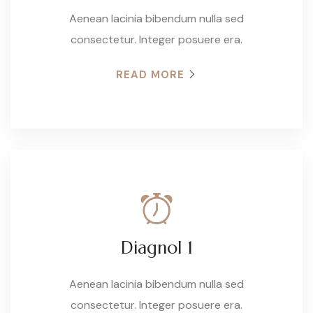
Aenean lacinia bibendum nulla sed
Flip Vertical
consectetur. Integer posuere era.
READ MORE
Diagnol 1
READ MORE
Aenean lacinia bibendum nulla sed
consectetur. Integer posuere era.