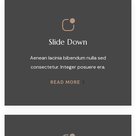
Slide Down
Aenean lacinia bibendum nulla sed
consectetur. Integer posuere era.
READ MORE