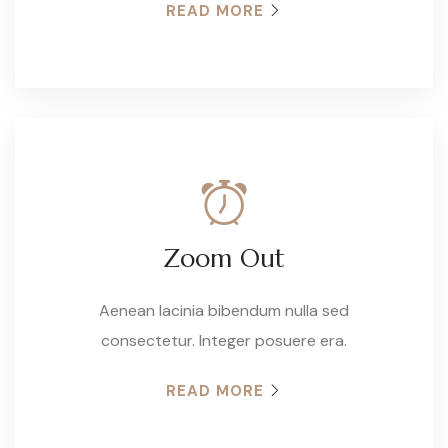
READ MORE
Zoom Out
Aenean lacinia bibendum nulla sed
consectetur. Integer posuere era.
READ MORE
READ MORE