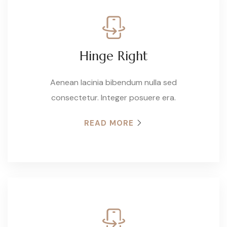
Hinge Right
Aenean lacinia bibendum nulla sed
consectetur. Integer posuere era.
READ MORE
READ MORE