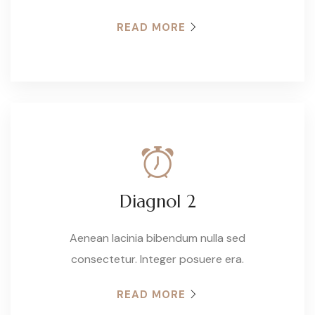
READ MORE
Diagnol 2
READ MORE
Aenean lacinia bibendum nulla sed
consectetur. Integer posuere era.
READ MORE