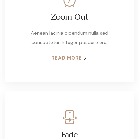
Zoom Out
Aenean lacinia bibendum nulla sed
consectetur. Integer posuere era.
READ MORE
READ MORE
Fade