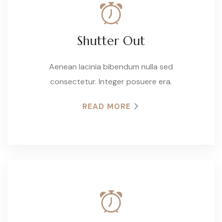
Shutter Out
Aenean lacinia bibendum nulla sed
consectetur. Integer posuere era.
READ MORE
READ MORE