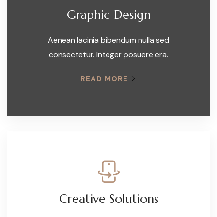
Graphic Design
Aenean lacinia bibendum nulla sed
consectetur. Integer posuere era.
READ MORE
Graphic Design
Creative Solutions
Creative Solutions
Aenean lacinia bibendum nulla sed
Push Down